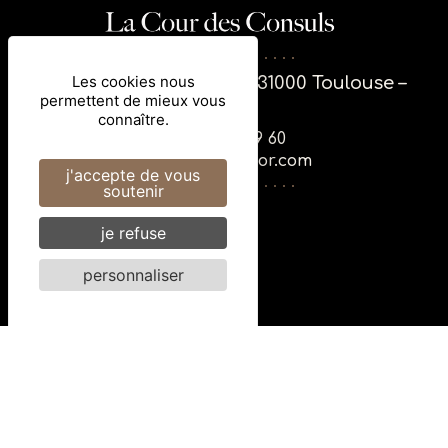
Les cookies nous
46 rue des Couteliers – 31000 Toulouse –
permettent de mieux vous
France
connaître.
+335 67 16 19 60
ha086-sb@accor.com
j'accepte de vous
soutenir
Recrutement
je refuse
Mentions légales
personnaliser
Cookies
Réseaux sociaux